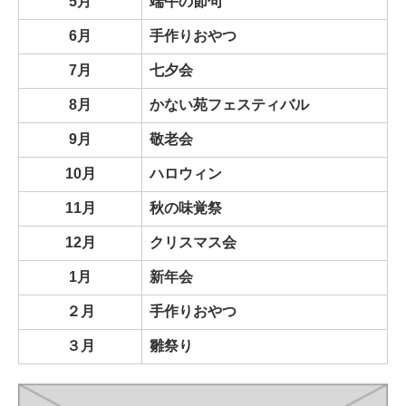
5月
端午の節句
法人概要
6月
手作りおやつ
7月
七夕会
お問合せ
8月
かない苑フェスティバル
定款
9月
敬老会
役員・評議員報酬規定
10月
ハロウィン
11月
秋の味覚祭
詳細
12月
クリスマス会
処遇改善に係る情報公表
1月
新年会
２月
手作りおやつ
３月
雛祭り