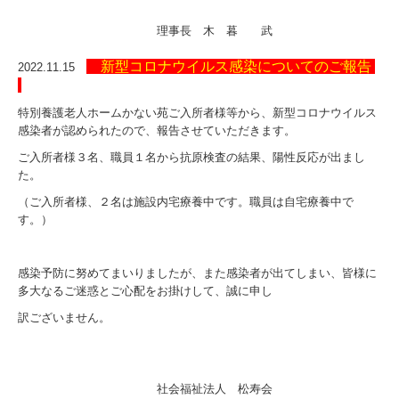
理事長 木 暮 武
新型コロナウイルス感染についてのご報告
2022.11.15
特別養護老人ホームかない苑ご入所者様等から、新型コロナウイルス
感染者が認められたので、報告させていただきます。
ご入所者様３名、職員１名から抗原検査の結果、陽性反応が出まし
た。
（ご入所者様、２名は施設内宅療養中です。職員は自宅療養中で
す。）
感染予防に努めてまいりましたが、また感染者が出てしまい、皆様に
多大なるご迷惑とご心配をお掛けして、誠に申し
訳ございません。
社会福祉法人 松寿会