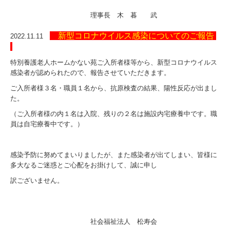
理事長 木 暮 武
新型コロナウイルス感染についてのご報告
2022.11.11
特別養護老人ホームかない苑ご入所者様等から、新型コロナウイルス
感染者が認められたので、報告させていただきます。
ご入所者様３名・職員１名から、抗原検査の結果、陽性反応が出まし
た。
（ご入所者様の内１名は入院、残りの２名は施設内宅療養中です。職
員は自宅療養中です。）
感染予防に努めてまいりましたが、また感染者が出てしまい、皆様に
多大なるご迷惑とご心配をお掛けして、誠に申し
訳ございません。
社会福祉法人 松寿会